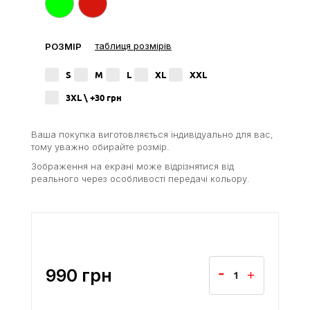
таблиця розмірів
РОЗМІР
S
M
L
XL
XXL
3XL \ +30
грн
Ваша покупка виготовляється індивідуально для вас,
тому уважно обирайте розмір.
Зображення на екрані може відрізнятися від
реального через особливості передачі кольору.
990
грн