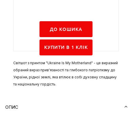
ДО КОШИКА
КУПИТИ В 1 КЛIК
Світшот з принтом "Ukraine Is My Motherland" - це виразний
обраний вираз прив'язаності та глибокого патріотизму до
України, рідної землі, яка втілює в собі духовну спадщину
та національну гордість.
На передній частині світшота видно фразу "Ukraine Is My
Motherland", яка безпосередньо передає ідею та почуття
ОПИС
автора. Ця коротка, але потужна фраза засвідчує
важливість національної ідентичності та розповідає про
зв'язок людини зі своєю батьківщиною.