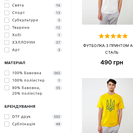
Свята
16
Спорт
13
Субкультури
5
Тварини
12
Хобі
1
ХЭЛЛОУИН
37
ФУТБОЛКА З ПРИНТОМ А
Арт
3
СТАЛЬ
490
грн
МАТЕРІАЛ
100% Бавовна
365
100% поліестер
1
80% бавовна,
35
20% поліестер
БРЕНДУВАННЯ
DTF друк
502
Сублімація
49