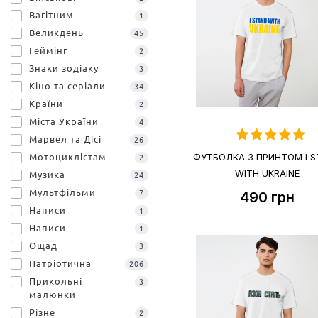
Вагітним
1
Великдень
45
Геймінг
2
Знаки зодіаку
3
Кіно та серіали
34
Країни
2
Міста України
4
Марвел та Дісі
26
ФУТБОЛКА З ПРИНТОМ I 
Мотоциклістам
2
WITH UKRAINE
Музика
24
Мультфільми
7
490
грн
Написи
1
Написи
1
Ощад
3
Патріотична
206
Прикольні
3
малюнки
Різне
2