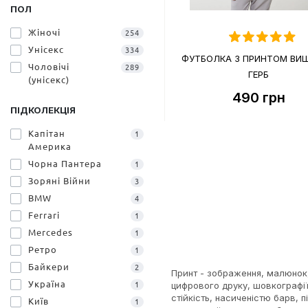
ПОЛ
Жіночі
254
Унісекс
334
ФУТБОЛКА З ПРИНТОМ ВИ
Чоловічі
289
ГЕРБ
(унісекс)
490
грн
ПІДКОЛЕКЦІЯ
Капітан
1
Америка
Чорна Пантера
1
Зоряні Війни
3
BMW
4
Ferrari
1
Mercedes
1
Ретро
1
Байкери
2
Принт - зображення, малюнок
Україна
цифрового друку, шовкографії
1
стійкість, насиченістю барв,
Київ
1