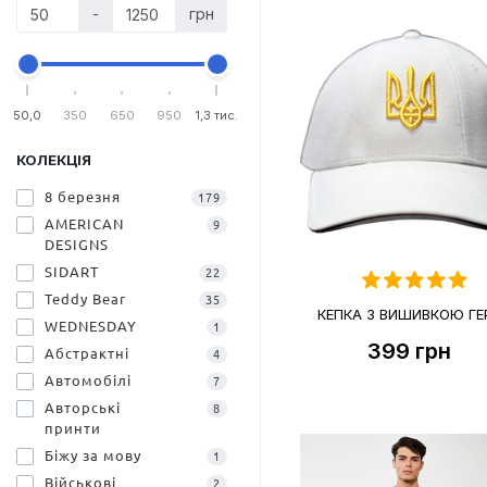
-
грн
50,0
350
650
950
1,3 тис.
КОЛЕКЦІЯ
8 березня
179
AMERICAN
9
DESIGNS
SIDART
22
Teddy Bear
35
КЕПКА З ВИШИВКОЮ ГЕ
WEDNESDAY
1
399
грн
Абстрактні
4
Автомобілі
7
Авторські
8
принти
Біжу за мову
1
Військові
2