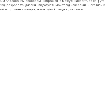
яким вподобаним способом. Зображення можуть наноситися на футбо
хівці розроблять дизайн і підготують макет під нанесення. Логотипи 
ий асортимент товарів, низькі ціни і швидка доставка.