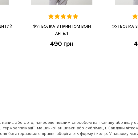
ШИТИЙ
ФУТБОЛКА З ПРИНТОМ ВОЇН
ФУТБОЛКА З
АНГЕЛ
490
грн
4
, напис або фото, нанесене певним способом на тканину або іншу 
, термоапплікації, машинної вишивки або сублімації. Завдяки чітк
 після багаторазового прання зберігають форму і колір. У нашому м