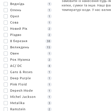
замовити їх нанесення будь-
Ведмідь
1
кепки, сумки та інше. Наші фа
температурі води. У нас велик
Олень
1
Орел
1
Сова
1
Новий Рік
2
Різдво
2
8 березня
38
Великдень
15
Овен
1
Рок Музика
2
AC/ DC
4
Gans & Roses
1
Deep Purple
1
Pink Floid
1
Depesh Mode
1
Michel Jackson
1
Metalika
3
Ramstein
2