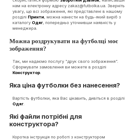
скористатися формою
Зворотній дзвінок
, написавши
нам на електронну адресу zakaz@futbolka.ua. Зверніть
увагу, що всі зображення, які представлені в нашому
розділі
Принти
, можна нанести на будь-який виріб з
каталогу
Одяг
, попередньо уточнивши наявність у
менеджера.
Можна роздрукувати на футболці моє
зображення?
Так, ми надаємо послугу "друк свого зображення".
Сформувати замовлення ви можете в розділі
Конструктор
.
Яка ціна футболки без нанесення?
Вартість футболки, яка Вас цікавить, дивіться в розділі
Одяг
.
Які файли потрібні для
конструктора?
Коротка інструкція по роботі з конструктором