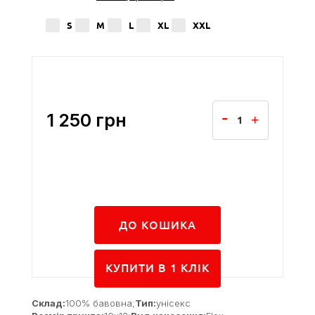
S
M
L
XL
XXL
1 250
грн
ДО КОШИКА
КУПИТИ В 1 КЛIК
Склад:
100% бавовна;
Тип:
унісекс