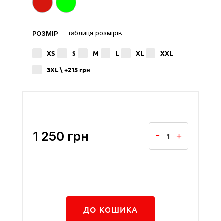
таблиця розмірів
РОЗМІР
XS
S
M
L
XL
XXL
3XL \ +215
грн
1 250
грн
ДО КОШИКА