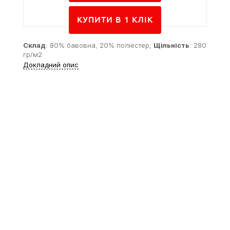
КУПИТИ В 1 КЛIК
Склад
: 80% бавовна, 20% поліестер;
Щільність
: 280
гр/м2
Докладний опис