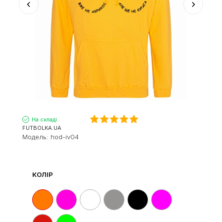
На складі
FUTBOLKA.UA
Модель:
hod-iv04
КОЛІР