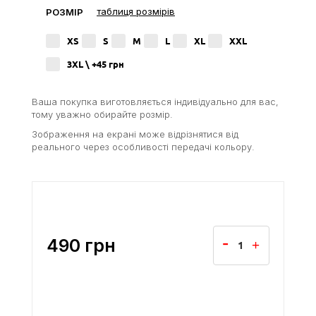
таблиця розмірів
РОЗМІР
XS
S
M
L
XL
XXL
3XL \ +45
грн
Ваша покупка виготовляється індивідуально для вас,
тому уважно обирайте розмір.
Зображення на екрані може відрізнятися від
реального через особливості передачі кольору.
490
грн