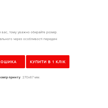
я вас, тому уважно обирайте розмір.
ального через особливості передачі
КУПИТИ В 1 КЛIК
КОШИКА
озмір принту
: 270x67 мм.