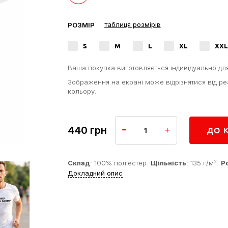
таблиця розмірів
РОЗМІР
S
M
L
XL
XXL
Ваша покупка виготовляється індивідуально дл
Зображення на екрані може відрізнятися від ре
кольору.
440
грн
ДО 
Склад
: 100% поліестер.
Щільність
: 135 г/м².
Р
Докладний опис