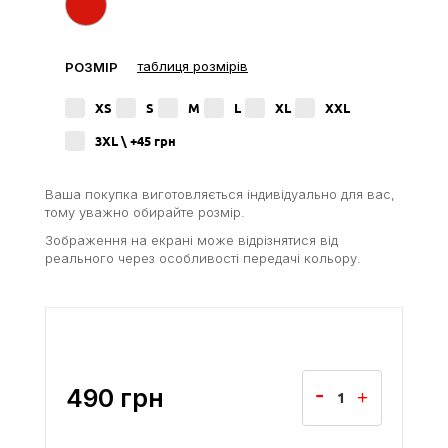
таблиця розмірів
РОЗМІР
XS
S
M
L
XL
XXL
3XL \ +45
грн
Ваша покупка виготовляється індивідуально для вас,
тому уважно обирайте розмір.
Зображення на екрані може відрізнятися від
реального через особливості передачі кольору.
490
грн