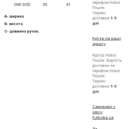
тарифом Нової
ONE SIZE
35
41
60
Пошти.
Термін
А- ширина
доставки
1-3
дні
.
В- висота
С- довжина ручок.
Кур'єр на вашу
адресу
Кур'єр Нової
Пошти. Вартість
доставки за
тарифом Нової
Пошти.
Термін
доставки
1-3
дні
.
Самовивіз з
офісу
Futbolka.ua
За