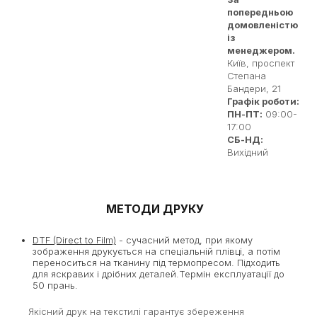
попередньою
домовленістю
із
менеджером.
Київ, проспект
Степана
Бандери, 21
Графік роботи:
ПН-ПТ:
09:00-
17:00
СБ-НД:
Вихідний
МЕТОДИ ДРУКУ
DTF (Direct to Film)
- сучасний метод, при якому
зображення друкується на спеціальній плівці, а потім
переноситься на тканину під термопресом. Підходить
для яскравих і дрібних деталей.Термін експлуатації до
50 прань.
Якісний друк на текстилі гарантує збереження