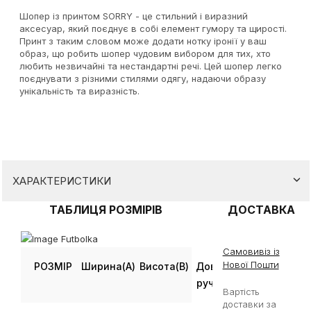
Шопер із принтом SORRY - це стильний і виразний
аксесуар, який поєднує в собі елемент гумору та щирості.
Принт з таким словом може додати нотку іронії у ваш
образ, що робить шопер чудовим вибором для тих, хто
любить незвичайні та нестандартні речі. Цей шопер легко
поєднувати з різними стилями одягу, надаючи образу
унікальність та виразність.
ХАРАКТЕРИСТИКИ
ТАБЛИЦЯ РОЗМІРІВ
ДОСТАВКА
Самовивіз із
Нової Пошти
РОЗМІР
Ширина(A)
Висота(B)
Довжина
ручок (С)
Вартість
доставки за