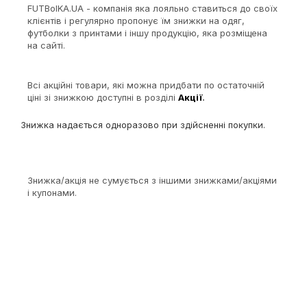
FUTBolKA.UA - компанія яка лояльно ставиться до своїх
клієнтів і регулярно пропонує їм знижки на одяг,
футболки з принтами і іншу продукцію, яка розміщена
на сайті.
Всі акційні товари, які можна придбати по остаточній
ціні зі знижкою доступні в розділі
Акції
.
Знижка надається одноразово при здійсненні покупки.
Знижка/акція не сумується з іншими знижками/акціями
і купонами.