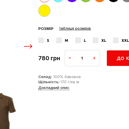
таблиця розмірів
РОЗМІР
S
M
L
XL
XXL
780
грн
ДО 
Склад:
100% бавовна
Щільність:
170 г/кв.м
Докладний опис