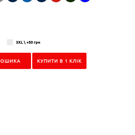
3XL \ +50
грн
КУПИТИ В 1 КЛIК
КОШИКА