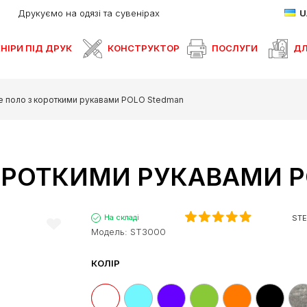
Друкуємо на одязі та сувенірах
НІРИ ПІД ДРУК
КОНСТРУКТОР
ПОСЛУГИ
ДЛ
е поло з короткими рукавами POLO Stedman
КОРОТКИМИ РУКАВАМИ 
На складі
ST
Модель:
ST3000
КОЛІР