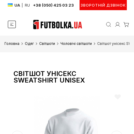
UA
|
RU
+38 (050) 425 03 23
ЗВОРОТНІЙ ДЗВІНОК
Головна
Одяг
Світшоти
Чоловічі світшоти
Світшот унісекс SW
СВІТШОТ УНІСЕКС
SWEATSHIRT UNISEX