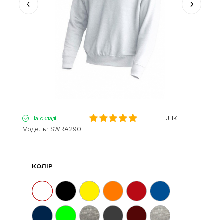
На складі
JHK
Модель:
SWRA290
КОЛІР