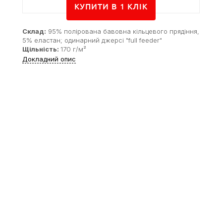
КУПИТИ В 1 КЛIК
Склад:
95% полірована бавовна кільцевого прядіння,
5% еластан; одинарний джерсі "full feeder"
Щільність:
170 г/м²
Докладний опис