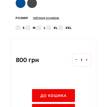
таблиця розмірів
РОЗМІР
S
M
L
XL
XXL
800
грн
ДО КОШИКА