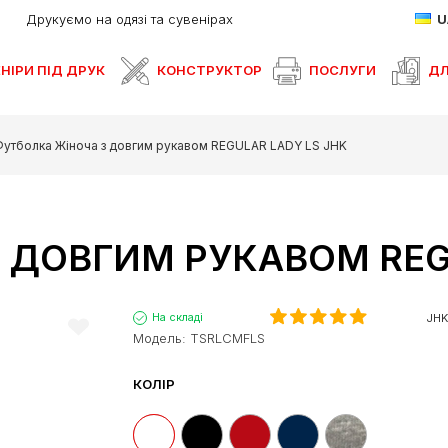
Друкуємо на одязі та сувенірах
НІРИ ПІД ДРУК
КОНСТРУКТОР
ПОСЛУГИ
ДЛ
утболка Жіноча з довгим рукавом REGULAR LADY LS JHK
 ДОВГИМ РУКАВОМ REG
На складі
JHK
Модель:
TSRLCMFLS
КОЛІР