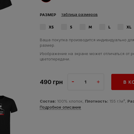
таблица размеров
РАЗМЕР
XS
S
M
L
XL
Ваша покупка производится индивидуально для
размер.
Изображение на экране может отличаться от р
цветопередачи.
490
грн
В К
Состав:
100% хлопок,
Плотность:
155 г/м²,
Ра
Подробное описание