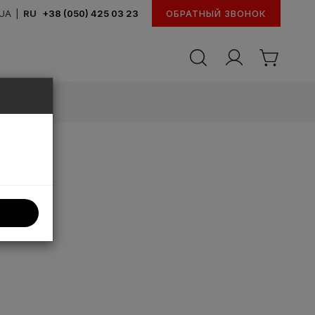
UA
|
RU
+38 (050) 425 03 23
ОБРАТНЫЙ ЗВОНОК
BOLKA.UA