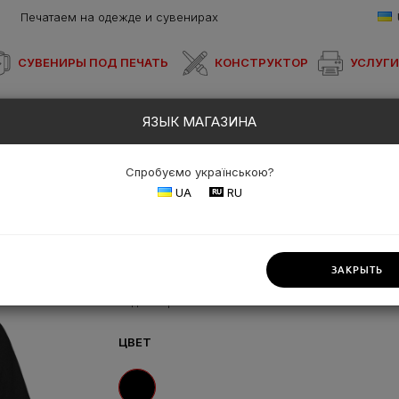
Печатаем на одежде и сувенирах
×
СУВЕНИРЫ ПОД ПЕЧАТЬ
КОНСТРУКТОР
УСЛУГИ
ЯЗЫК МАГАЗИНА
 с принтом "Depeche Mode"
Спробуємо українською?
UA
RU
ОМ "DEPECHE MODE"
ЗАКРЫТЬ
На складе
FUT
Код товара:
MM-03T
ЦВЕТ