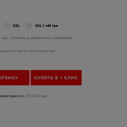
XXL
3XL \ +45
грн
 вас, поэтому внимательно выбирайте
еального из-за особенностей
КУПИТЬ В 1 КЛИК
ОРЗИНУ
змер принта:
210x230 мм