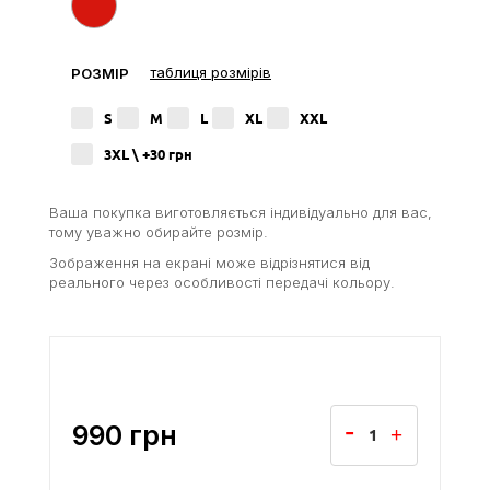
таблиця розмірів
РОЗМІР
S
M
L
XL
XXL
3XL \ +30
грн
Ваша покупка виготовляється індивідуально для вас,
тому уважно обирайте розмір.
Зображення на екрані може відрізнятися від
реального через особливості передачі кольору.
990
грн