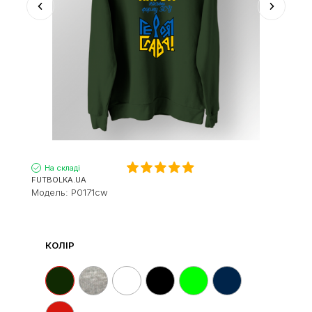
На складі
FUTBOLKA.UA
Модель:
P0171cw
КОЛІР