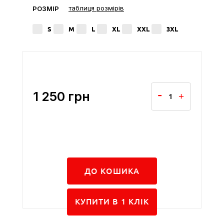
таблиця розмірів
РОЗМІР
S
M
L
XL
XXL
3XL
1 250
грн
ДО КОШИКА
КУПИТИ В 1 КЛIК