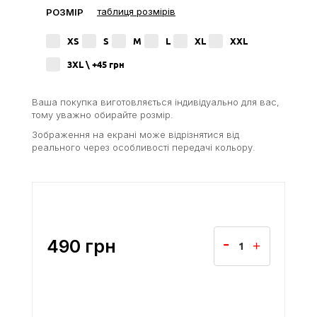
таблиця розмірів
РОЗМІР
XS
S
M
L
XL
XXL
3XL \ +45
грн
Ваша покупка виготовляється індивідуально для вас,
тому уважно обирайте розмір.
Зображення на екрані може відрізнятися від
реального через особливості передачі кольору.
490
грн