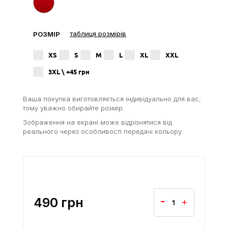
таблиця розмірів
РОЗМІР
XS
S
M
L
XL
XXL
3XL \ +45
грн
Ваша покупка виготовляється індивідуально для вас,
тому уважно обирайте розмір.
Зображення на екрані може відрізнятися від
реального через особливості передачі кольору.
490
грн