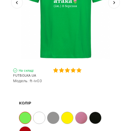
На складі
FUTBOLKA.UA
Модель:
ft-iv03
КОЛІР