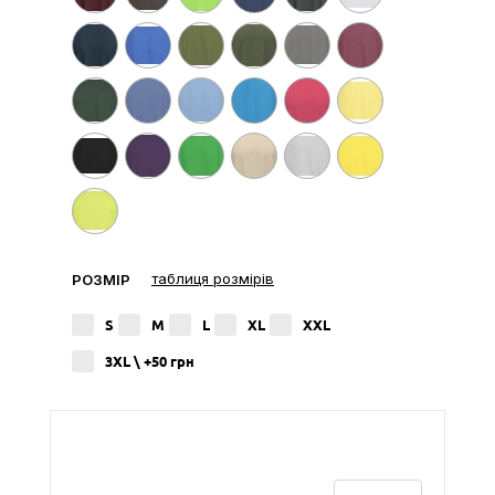
таблиця розмірів
РОЗМІР
S
M
L
XL
XXL
3XL \ +50
грн