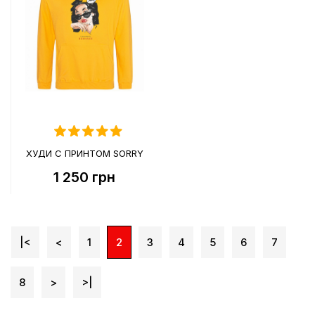
ХУДИ С ПРИНТОМ SORRY
1 250
грн
|<
<
1
2
3
4
5
6
7
8
>
>|